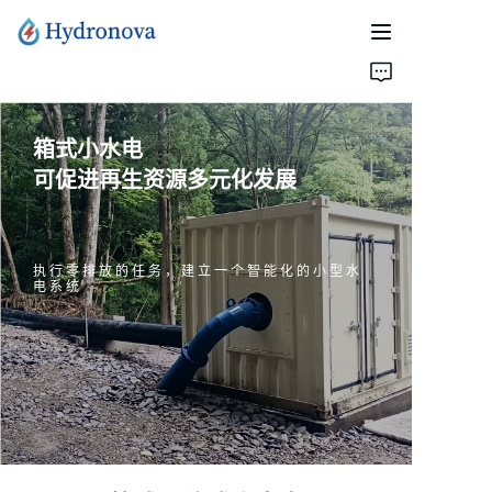
首页
箱式小水电
产品介绍
可促进再生资源多元化发展
关于我们
联系我们
执行零排放的任务，
建立一个智能化的小型水
电系统